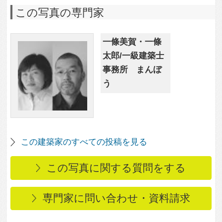
専門家に問い合わせ・資料請求
この写真に関連する写真
4,489
2
豊島Tー狭小傾斜変形敷
2,287
1
地、条件をメリットに
変える眺めのよい部屋
どこか未来的な雰囲気
ー
のLDK