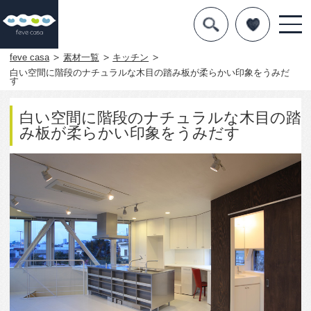
デザインを探す
暮らし方
feve casa
素材一覧
キッチン
白い空間に階段のナチュラルな木目の踏み板が柔らかい印象をうみだ
す
素材
住宅一覧
白い空間に階段のナチュラルな木目の踏
み板が柔らかい印象をうみだす
知識を得る
まめ知識
Q&A
専門家を
3636
2
この写真をお気に入りに入れる