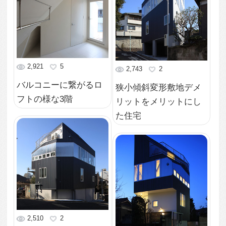
2,336
5
白で統一されスッキリ
2,315
1
としたエントランス
明るく開放的で360度絶
景パノラマのLDK
3,311
2
2階から3階へと続くシ
3,130
1
ンプルな階段も視線が
抜けるよう工夫されて
トップライトで隅々ま
いる
で明るい光がさしこむ