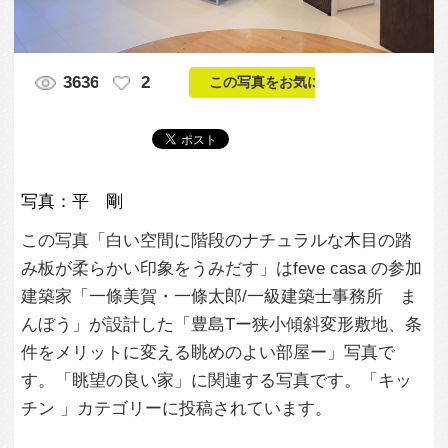
写真：平 剛
この写真「白い空間に階段のナチュラルな木目の踏
み板が柔らかい印象をうみだす」はfeve casa の参加
建築家「一條美賀・一條太郎/一級建築士事務所 ま
んぼう」が設計した「豊島Tー狭小傾斜変形敷地、条
件をメリットに変える眺めのよい部屋ー」写真で
す。「眺望の良い家」に関連する写真です。「キッ
チン 」カテゴリーに投稿されています。
この写真の専門家
一條美賀・一條
太郎/一級建築士
事務所 まんぼ
う
この建築家のすべての投稿を見る
この写真に関する質問をする