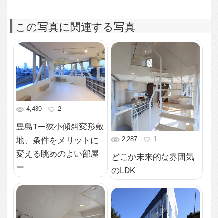
2,921
5
2,743
2
バルコニーに繋がるロ
狭小傾斜変形敷地デメ
フトの様な3階
リットをメリットにし
た住宅
2,510
2
2,964
2
見る方向によって様々
な表情を見せる外観
難条件敷地でも地下1階
地上3階に2台のカース
ペースと充実の戸建て