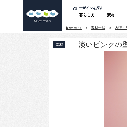
デザインを探す
暮らし方
素材
feve casa
素材一覧
内壁・
淡いピンクの
素材