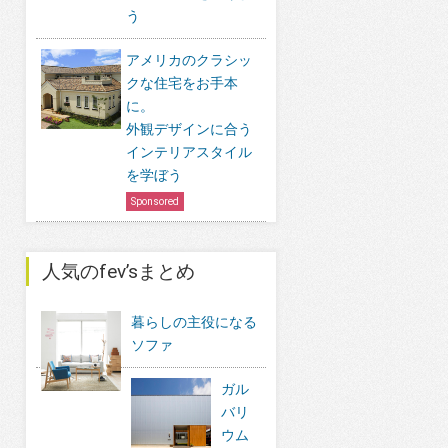
う
アメリカのクラシッ
クな住宅をお手本
に。
外観デザインに合う
インテリアスタイル
を学ぼう
Sponsored
人気のfev’sまとめ
暮らしの主役になる
ソファ
ガル
バリ
ウム