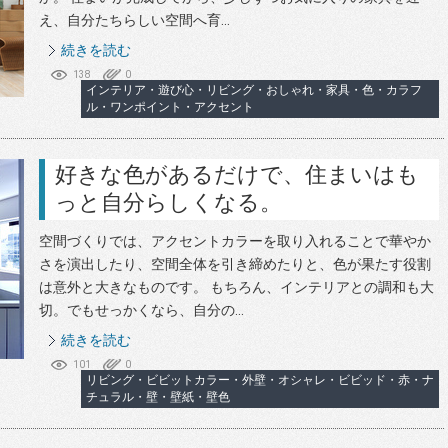
え、自分たちらしい空間へ育...
続きを読む
138
0
インテリア・遊び心・リビング・おしゃれ・家具・色・カラフ
ル・ワンポイント・アクセント
好きな色があるだけで、住まいはも
っと自分らしくなる。
空間づくりでは、アクセントカラーを取り入れることで華やか
さを演出したり、空間全体を引き締めたりと、色が果たす役割
は意外と大きなものです。 もちろん、インテリアとの調和も大
切。でもせっかくなら、自分の...
続きを読む
101
0
リビング・ビビットカラー・外壁・オシャレ・ビビッド・赤・ナ
チュラル・壁・壁紙・壁色