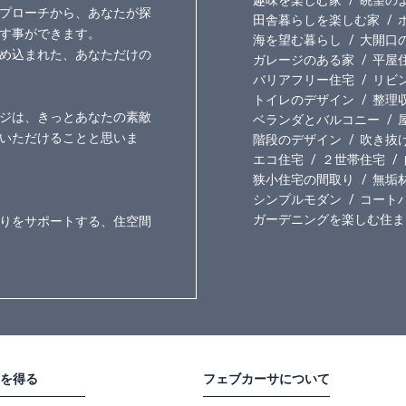
プローチから、あなたが探
田舎暮らしを楽しむ家
す事ができます。
海を望む暮らし
大開口
め込まれた、あなただけの
ガレージのある家
平屋
バリアフリー住宅
リビ
トイレのデザイン
整理
ジは、きっとあなたの素敵
ベランダとバルコニー
いただけることと思いま
階段のデザイン
吹き抜
エコ住宅
２世帯住宅
狭小住宅の間取り
無垢
シンプルモダン
コート
ガーデニングを楽しむ住ま
りをサポートする、住空間
を得る
フェブカーサについて