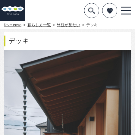
デザインを探す
暮らし方
feve casa
暮らし方一覧
外観が見たい
デッキ
素材
デッキ
住宅一覧
知識を得る
まめ知識
Q&A
専門家を