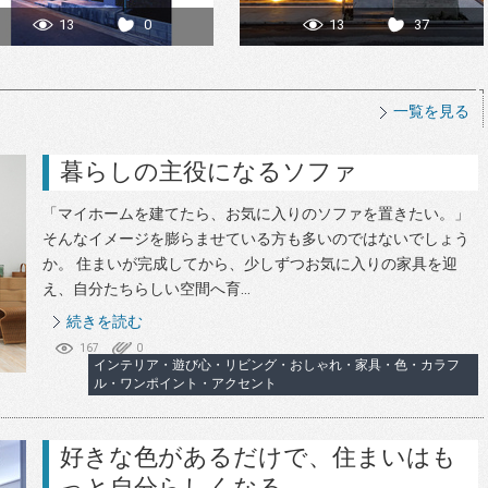
13
0
13
37
一覧を見る
暮らしの主役になるソファ
「マイホームを建てたら、お気に入りのソファを置きたい。」
そんなイメージを膨らませている方も多いのではないでしょう
か。 住まいが完成してから、少しずつお気に入りの家具を迎
え、自分たちらしい空間へ育...
続きを読む
167
0
インテリア・遊び心・リビング・おしゃれ・家具・色・カラフ
ル・ワンポイント・アクセント
好きな色があるだけで、住まいはも
っと自分らしくなる。