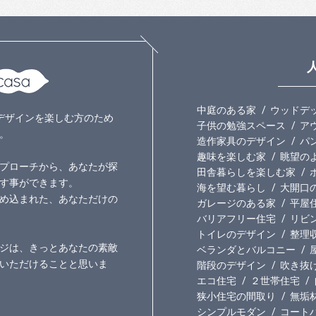
中庭のある家
ウッドデ
いのデザインを楽しむ方のため
子供の勉強スペース
ア
。
造作家具のデザイン
パ
趣味を楽しむ家
眺望の
プローチから、あなたが探
田舎暮らしを楽しむ家
す事ができます。
海を望む暮らし
大開口
め込まれた、あなただけの
ガレージのある家
平屋
バリアフリー住宅
リビ
トイレのデザイン
整理
ジは、きっとあなたの素敵
ベランダとバルコニー
いただけることと思いま
階段のデザイン
吹き抜
エコ住宅
２世帯住宅
狭小住宅の間取り
無垢
シンプルモダン
コート