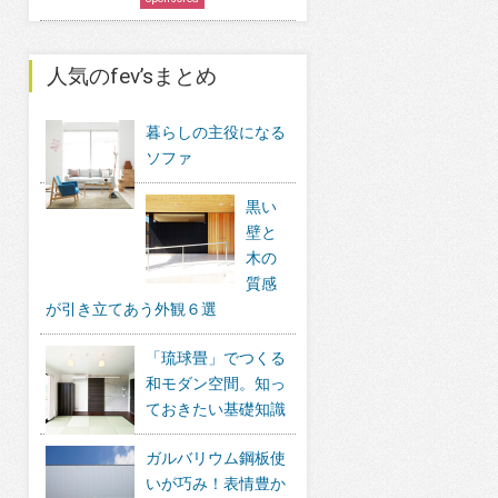
人気のfev’sまとめ
暮らしの主役になる
ソファ
黒い
壁と
木の
質感
が引き立てあう外観６選
「琉球畳」でつくる
和モダン空間。知っ
ておきたい基礎知識
ガルバリウム鋼板使
いが巧み！表情豊か