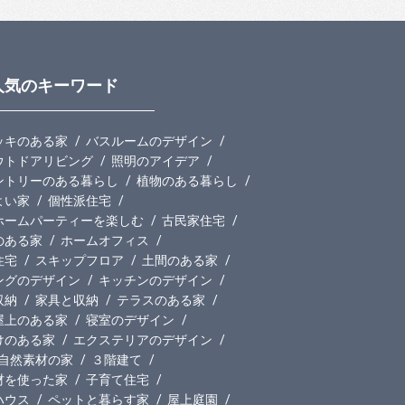
人気のキーワード
ッキのある家
バスルームのデザイン
ウトドアリビング
照明のアイデア
ントリーのある暮らし
植物のある暮らし
よい家
個性派住宅
ホームパーティーを楽しむ
古民家住宅
のある家
ホームオフィス
住宅
スキップフロア
土間のある家
ングのデザイン
キッチンのデザイン
収納
家具と収納
テラスのある家
屋上のある家
寝室のデザイン
けのある家
エクステリアのデザイン
自然素材の家
３階建て
材を使った家
子育て住宅
ハウス
ペットと暮らす家
屋上庭園