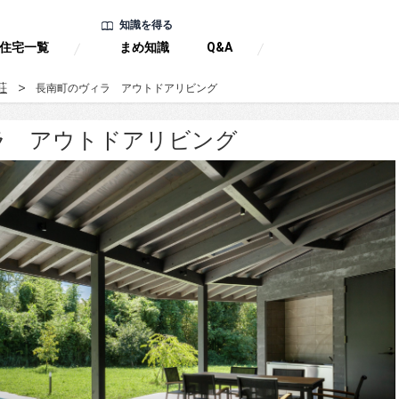
知識を得る
住宅一覧
まめ知識
Q&A
荘
長南町のヴィラ アウトドアリビング
ラ アウトドアリビング