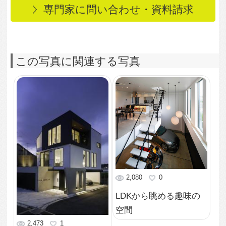
1,466
0
吹き抜けでLDKとつな
がる趣味の空間
1,361
0
ガレージとつながるエ
ントランス（玄関）
2,497
0
妥協しないレストルー
ム（トイレ）
2,136
0
シンプルでかっこいい
水回り