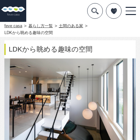
デザインを探す
暮らし方
feve casa
暮らし方一覧
土間のある家
LDKから眺める趣味の空間
素材
LDKから眺める趣味の空間
住宅一覧
知識を得る
まめ知識
Q&A
専門家を
2080
0
この写真をお気に入りに入れる