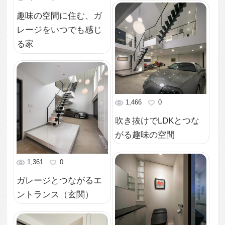
3,960
0
IKEAと造作のコラボで
できた高級感のあるウ
ォークスルークローゼ
ット
2,242
0
眺めが最高なホテルラ
イクのベッドルーム
（寝室）
2,198
0
シンプルモダンなかっ
こいいLDK