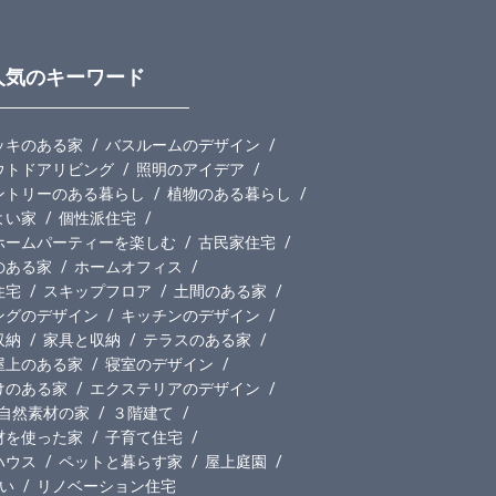
人気のキーワード
ッキのある家
バスルームのデザイン
ウトドアリビング
照明のアイデア
ントリーのある暮らし
植物のある暮らし
よい家
個性派住宅
ホームパーティーを楽しむ
古民家住宅
のある家
ホームオフィス
住宅
スキップフロア
土間のある家
ングのデザイン
キッチンのデザイン
収納
家具と収納
テラスのある家
屋上のある家
寝室のデザイン
けのある家
エクステリアのデザイン
自然素材の家
３階建て
材を使った家
子育て住宅
ハウス
ペットと暮らす家
屋上庭園
い
リノベーション住宅