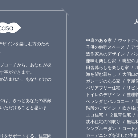
中庭のある家
ウッドデ
いのデザインを楽しむ方のため
子供の勉強スペース
ア
。
造作家具のデザイン
パ
趣味を楽しむ家
眺望の
プローチから、あなたが探
田舎暮らしを楽しむ家
す事ができます。
海を望む暮らし
大開口
め込まれた、あなただけの
ガレージのある家
平屋
バリアフリー住宅
リビ
トイレのデザイン
整理
ジは、きっとあなたの素敵
ベランダとバルコニー
いただけることと思いま
階段のデザイン
吹き抜
エコ住宅
２世帯住宅
狭小住宅の間取り
無垢
シンプルモダン
コート
ガーデニングを楽しむ住ま
りをサポートする、住空間