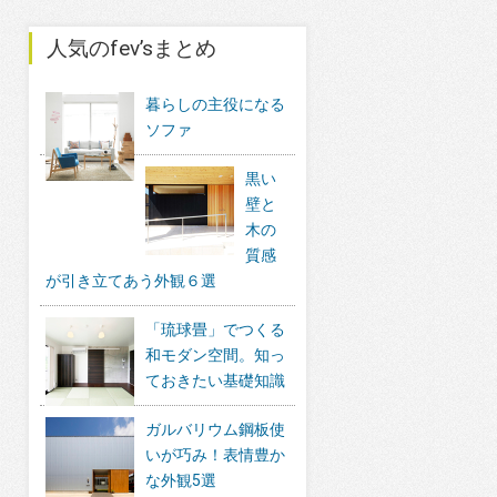
人気のfev’sまとめ
暮らしの主役になる
ソファ
黒い
壁と
木の
質感
が引き立てあう外観６選
「琉球畳」でつくる
和モダン空間。知っ
ておきたい基礎知識
ガルバリウム鋼板使
いが巧み！表情豊か
な外観5選