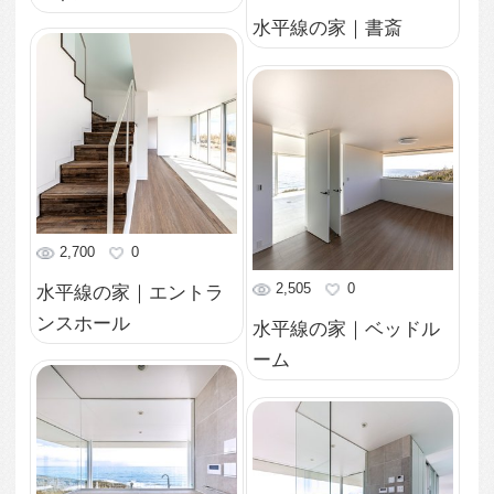
1,855
0
水平線の家｜キッチン
水平線の家｜リビング
ダイニング
1,433
0
水平線の家｜リビング
1,705
0
ダイニング
水平線の家｜リビング
ダイニング
2,302
0
水平線の家｜リビング