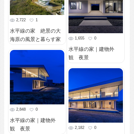
2,391
0
水平線の家｜建物外
2,747
0
観 夜景
水平線の家｜バスルー
ム
1,731
0
水平線の家｜バスルー
1,814
0
ム
水平線の家｜バスルー
ム