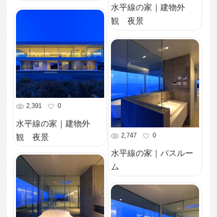
1,886
0
水平線の家｜アウトド
2,519
0
アリビング
水平線の家｜アウトド
アリビング
2,117
0
水平線の家｜リビング
3,553
0
ダイニング
水平線の家｜エントラ
ンスピロティー