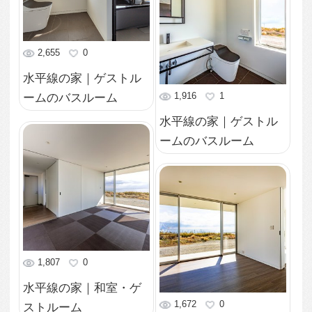
1,659
0
2,888
0
水平線の家｜バスルー
ム
水平線の家｜バスルー
ム
1,667
0
3,383
0
水平線の家｜アウトド
アリビング
水平線の家｜アウトド
アリビング
1,756
0