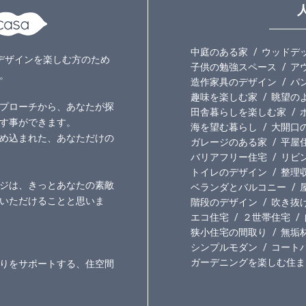
中庭のある家
ウッドデ
いのデザインを楽しむ方のため
子供の勉強スペース
ア
。
造作家具のデザイン
パ
趣味を楽しむ家
眺望の
プローチから、あなたが探
田舎暮らしを楽しむ家
す事ができます。
海を望む暮らし
大開口
め込まれた、あなただけの
ガレージのある家
平屋
バリアフリー住宅
リビ
トイレのデザイン
整理
ジは、きっとあなたの素敵
ベランダとバルコニー
いただけることと思いま
階段のデザイン
吹き抜
エコ住宅
２世帯住宅
狭小住宅の間取り
無垢
シンプルモダン
コート
ガーデニングを楽しむ住ま
りをサポートする、住空間