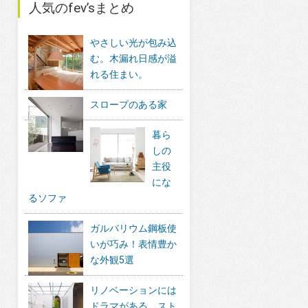
人気のfev’sまとめ
やさしい光が包み込
む。木漏れ日感が溢
れる住まい。
スロープのある家
暮ら
しの
主役
にな
るソファ
ガルバリウム鋼板使
いが巧み！表情豊か
な外観5選
リノベーションには
ドラマがある。スト