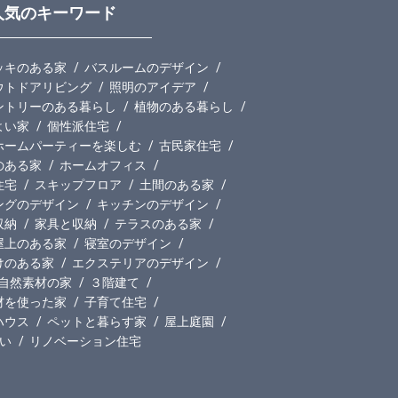
人気のキーワード
ッキのある家
バスルームのデザイン
ウトドアリビング
照明のアイデア
ントリーのある暮らし
植物のある暮らし
よい家
個性派住宅
ホームパーティーを楽しむ
古民家住宅
のある家
ホームオフィス
住宅
スキップフロア
土間のある家
ングのデザイン
キッチンのデザイン
収納
家具と収納
テラスのある家
屋上のある家
寝室のデザイン
けのある家
エクステリアのデザイン
自然素材の家
３階建て
材を使った家
子育て住宅
ハウス
ペットと暮らす家
屋上庭園
い
リノベーション住宅