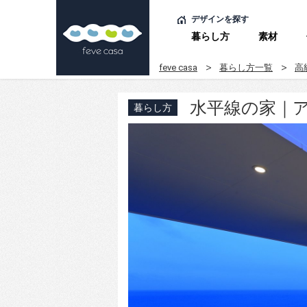
デザインを探す
暮らし方
素材
feve casa
暮らし方一覧
高
水平線の家｜
暮らし方