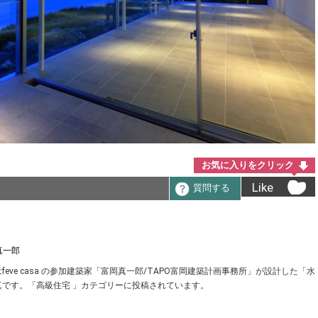
お気に入りをクリック
Like
質問する
真一郎
ve casa の参加建築家「富岡真一郎/TAPO富岡建築計画事務所」が設計した「水
です。「高級住宅 」カテゴリーに投稿されています。