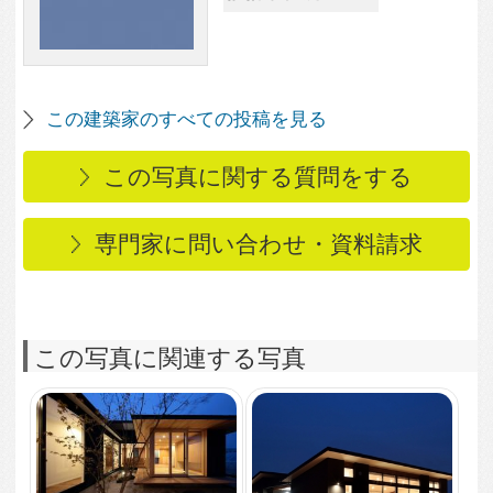
3,011
0
加須の平屋
1,955
0
外観（夜景）
1,987
0
LDK
1,558
0
LDK