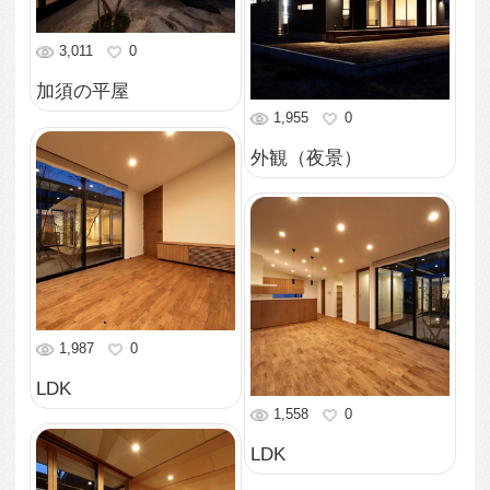
1,574
0
和室・寝室
1,756
0
和室
1,730
0
玄関ホール
2,465
0
玄関
1,634
0