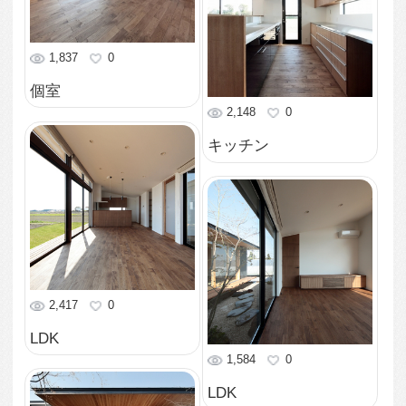
1,605
0
和室
1,966
0
中庭
1,557
0
中庭
1,857
0
玄関ホール
1,764
0