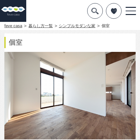
デザインを探す
暮らし方
feve casa
暮らし方一覧
シンプルモダンな家
個室
素材
個室
住宅一覧
知識を得る
まめ知識
Q&A
専門家を
1837
0
この写真をお気に入りに入れる
この写真「個室」はfeve casa の参加建築家「須田隆
博＋須田恵美子/TEKTON｜テクトン建築設計事務