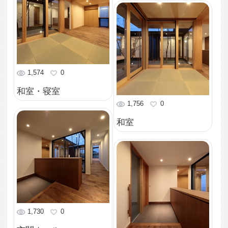
水廻り
2,281
0
洗面コーナー
1,837
0
個室
2,148
0
キッチン
2,417
0
LDK
1,584
0
LDK