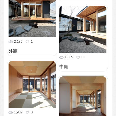
玄関ホール
1,739
0
玄関
1,947
0
アプローチ
2,209
0
外観