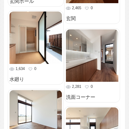
2,179
1
外観
1,855
0
中庭
1,902
0
和室
2,052
0
寝室・和室