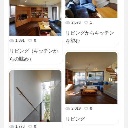
寝室
1,814
0
玄関ホール
2,356
0
外観