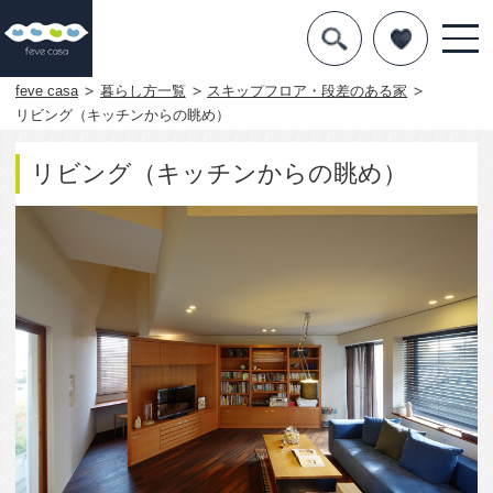
デザインを探す
暮らし方
feve casa
暮らし方一覧
スキップフロア・段差のある家
リビング（キッチンからの眺め）
素材
リビング（キッチンからの眺め）
住宅一覧
知識を得る
まめ知識
Q&A
専門家を
1891
0
この写真をお気に入りに入れる
この写真「リビング（キッチンからの眺め）」はfeve