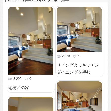
リビングからキッチン
を望む
1,891
0
リビング（キッチンか
らの眺め）
2,019
0
リビング
1,778
0
階段室
1,794
0
寝室から玄関ホールの
望む
1,967
1