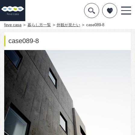
デザインを探す
暮らし方
feve casa
暮らし方一覧
外観が見たい
case089-8
素材
case089-8
住宅一覧
知識を得る
まめ知識
Q&A
専門家を
1893
0
この写真をお気に入りに入れる