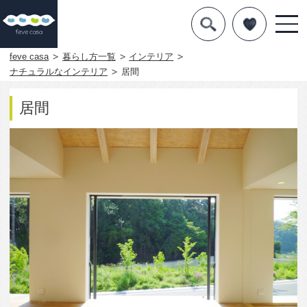
デザインを探す
暮らし方
feve casa
暮らし方一覧
インテリア
ナチュラルなインテリア
居間
素材
居間
住宅一覧
知識を得る
まめ知識
Q&A
専門家を
2139
0
この写真をお気に入りに入れる