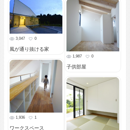
2,690
0
居間
2,139
0
居間
2,213
0
通り土間
2,022
1
テラス