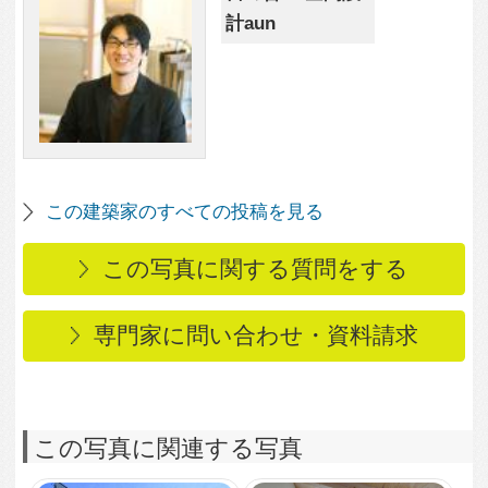
この写真に関連する写真
3,047
0
風が通り抜ける家
1,987
0
子供部屋
1,936
1
ワークスペース
2,424
0
畳コーナー