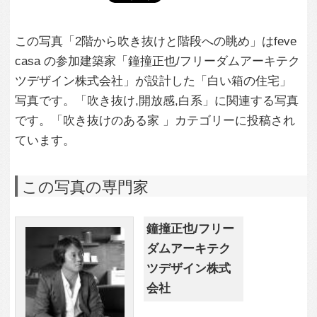
ツデザイン株式
会社
この建築家のすべての投稿を見る
この写真に関する質問をする
専門家に問い合わせ・資料請求
この写真に関連する写真
4,973
3
白い箱の住宅
2,885
2