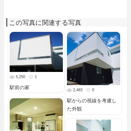
背後にたっぷり収納を
設けたアイランドキッ
4,201
1
チン
トップライトの光を取
り入れたトイレ
6,543
1
手摺壁を利用した照明
3,114
0
のある階段
ユーティリティに設け
られたトップライト
3,213
0