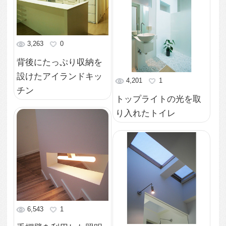
2Fの広いデッキ
3,852
0
可動式屋根のある2Fデ
ッキ
3,489
1
造作家具に合わせたス
イッチ
4,731
0
間接照明を生かした寝
室