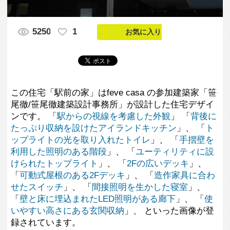
この住宅「駅前の家」はfeve casa の参加建築家「笹
尾徹/笹尾徹建築設計事務所」が設計した住宅デザイ
ンです。 「
駅からの視線を考慮した外観
」 「
背後に
たっぷり収納を設けたアイランドキッチン
」、 「
ト
ップライトの光を取り入れたトイレ
」、 「
手摺壁を
利用した照明のある階段
」、 「
ユーティリティに設
けられたトップライト
」、 「
2Fの広いデッキ
」、
「
可動式屋根のある2Fデッキ
」、 「
造作家具に合わ
せたスイッチ
」、 「
間接照明を生かした寝室
」、
「
壁と床に埋込まれたLED照明がある廊下
」、 「
使
いやすい高さにある玄関収納
」、 といった画像が登
録されています。
この写真の専門家
笹尾徹/笹尾徹建
築設計事務所
この建築家のすべての投稿を見る