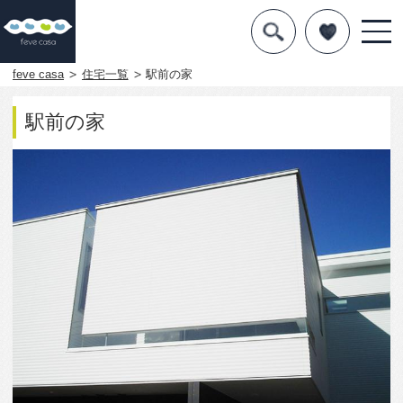
デザインを探す
暮らし方
feve casa
住宅一覧
駅前の家
素材
駅前の家
住宅一覧
知識を得る
まめ知識
Q&A
専門家を
5250
1
お気に入りに入れる
Like