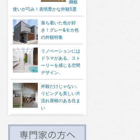
鋼板
使いが巧み！表情豊かな外観5選
落ち着いた色が好
き！グレー&モカ色
の外観特集
リノベーションには
ドラマがある。スト
ーリーを感じる空間
デザイン。
外観だけじゃない。
リビングも美しい片
流れ屋根のある住ま
い