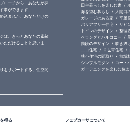
プローチから、あなたが探
田舎暮らしを楽しむ家
す事ができます。
海を望む暮らし
大開口
め込まれた、あなただけの
ガレージのある家
平屋
バリアフリー住宅
リビ
トイレのデザイン
整理
ジは、きっとあなたの素敵
ベランダとバルコニー
いただけることと思いま
階段のデザイン
吹き抜
エコ住宅
２世帯住宅
狭小住宅の間取り
無垢
シンプルモダン
コート
ガーデニングを楽しむ住ま
りをサポートする、住空間
を得る
フェブカーサについて