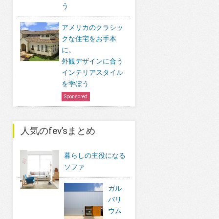
う
アメリカのクラシッ
クな住宅をお手本
に。
外観デザインに合う
インテリアスタイル
を学ぼう
Sponsored
人気のfev’sまとめ
暮らしの主役になる
ソファ
ガル
バリ
ウム