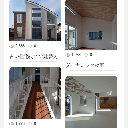
2,989
0
玄関吹抜