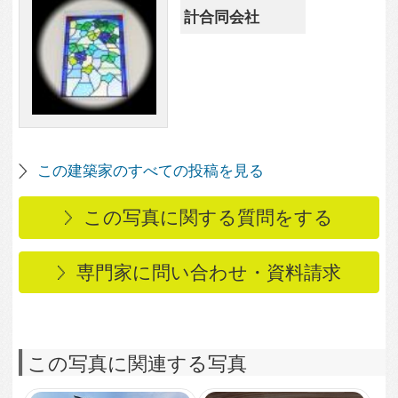
この写真に関連する写真
2,833
0
1,956
0
古い住宅街での建替え
ダイナミック寝室
1,776
0
1,617
0
ブリッジ
ゆとりのLDK