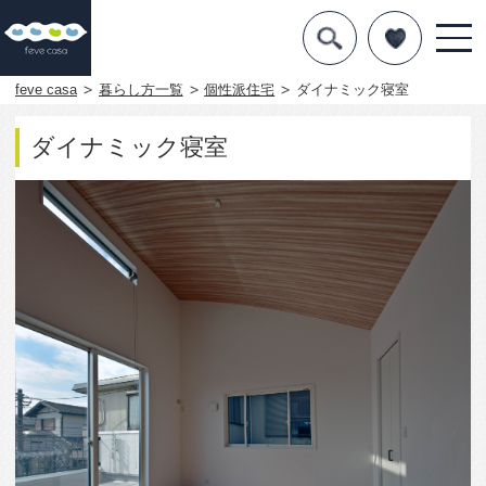
デザインを探す
暮らし方
feve casa
暮らし方一覧
個性派住宅
ダイナミック寝室
素材
ダイナミック寝室
住宅一覧
知識を得る
まめ知識
Q&A
専門家を
1956
0
この写真をお気に入りに入れる
屋根形を利用した天井に薄厚の羽目板を貼りまし