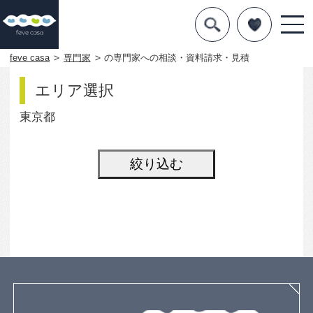
デザインを探す
暮らし方
feve casa
専門家
の専門家への相談・資料請求・見積
素材
エリア選択
住宅一覧
東京都
知識を得る
まめ知識
Q&A
専門家を
About
feve casa（フェブカーサ）は、住
まいのデザインを楽しむ方のため
の、住空間デザインのポータルサイ