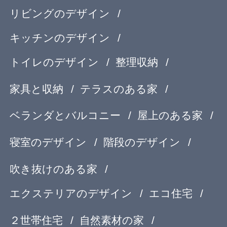
暮らし方
素材
品質
住宅一覧
住む診断
知識を得る
専門家Q&A みんなの
まめ知識
建築相談
フェブカーサについて
feve casaとは？
専門家の方へ
よくある質問
専門家ログイン
運営会社
OurVision
運営会社