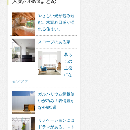
人気のfev’sまとめ
やさしい光が包み込
む。木漏れ日感が溢
れる住まい。
スロープのある家
暮ら
しの
主役
にな
るソファ
ガルバリウム鋼板使
いが巧み！表情豊か
な外観5選
リノベーションには
ドラマがある。スト