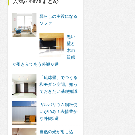
人気のfev’sまとめ
暮らしの主役になる
ソファ
黒い
壁と
木の
質感
が引き立てあう外観６選
「琉球畳」でつくる
和モダン空間。知っ
ておきたい基礎知識
ガルバリウム鋼板使
いが巧み！表情豊か
な外観5選
自然の光が射し込