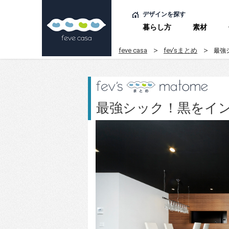
デザインを探す
暮らし方
素材
feve casa
fev’sまとめ
最強
最強シック！黒をイ