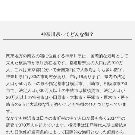
神奈川県ってどんな街？
関東地方の南西の端に位置する神奈川県は、国際的な港町として
栄えた横浜市が県庁所在地です。都道府県別の人口は約910万
人。これは東京都に次いで全国第2位で大阪府よりも多い数字。
神奈川県には33の市町村があり、市は19あります。県内の法定
人口が50万以上の政令指定都市は横浜市、川崎市、相模原市の3
市で、法定人口が30万人以上の中核市は横須賀市、法定人口が
20万人以上の特例市は小田原市・大和市・平塚市・厚木市・茅ヶ
崎市の5市と大規模な街が多いことも特徴のひとつとなっていま
す。
なかでも横浜市は日本の市町村の中で人口が最も多く2014年の
調査で370万人を超えています。横浜港は江戸時代末期に締結さ
れた日米修好通商条約によって国際的な港町となった経緯から、