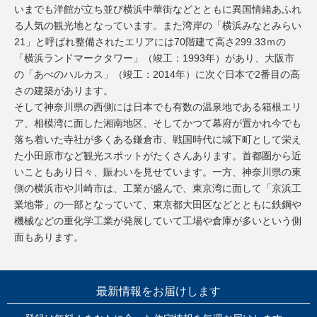
いまでも洋館が立ち並び横浜中華街などとともに異国情緒あふれ
る人気の観光地となっています。また湾岸の「横浜みなとみらい
21」と呼ばれ整備されたエリアには70階建て高さ299.33ｍの
「横浜ランドマークタワー」（竣工：1993年）があり、大阪市
の「あべのハルカス」（竣工：2014年）に次ぐ日本で2番目の高
さの建築があります。
そして神奈川県の西側には日本でも有数の温泉地である箱根エリ
ア、相模湾に面した湘南地区、そしてかつて幕府が置かれ今でも
落ち着いた寺社が多くある鎌倉市、戦国時代に城下町として栄え
た小田原市など観光スポットがたくさんあります。首都圏から近
いこともあり日々、賑わいを見せています。一方、神奈川県の東
側の横浜市や川崎市は、工業が盛んで、東京湾に面して「京浜工
業地帯」の一部となっていて、東京都大田区などとともに鉄鋼や
機械などの重化学工業が発展していて工場や倉庫が多いという側
面もあります。
最新情報をお届けします