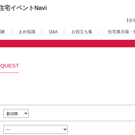
宅イベントNavi
【住
門家
まめ知識
Q&A
お役立ち集
住宅展示場・住
EQUEST