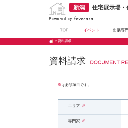
新潟
住宅展示場・住
TOP
イベント
出展専
> 資料請求
資料請求
DOCUMENT R
※
は必須項目です。
エリア
※
専門家
※