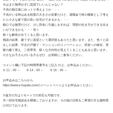
今はまだ無理せずに賃貸でいいんじゃない？
子供の独立後にゆっくり考えようか・・・
子供がいる時はある程度の大きさが必要だけど、退職金で終の棲家として考え
たら小さな家で質の良い住宅ができるかも・・・
都心では無理だけど、少し田舎に引越しをすれば、理想の生き方ができる住ま
いができるかも・・・等々
様々な解答が出てくると思います。
相談の結果、建てずに賃貸という選択肢もありだと思います。また、色々と話
をした結果、中古の戸建て・マンションのリノベーション、田舎への移住、実
家の建て替え、二世帯等、様々な方向性が見えてくることもあると思います。
小さなお子さんのいる方もぜひ、お気軽にご参加ください。
コメント欄に下記の時間帯番号をご記入 の上、お申込みください。
① 11：00 ～ ② 14：00 ～ ③ 16：00 ～
お申込みはこちらから
https://www.y-hayata.comのイベントページよりお申込みください。
※遠方の方はリモートでの対応も可能です。
月一回住宅相談会を開催しておりますが、その他の日程をご希望の方も随時受
け付けております。