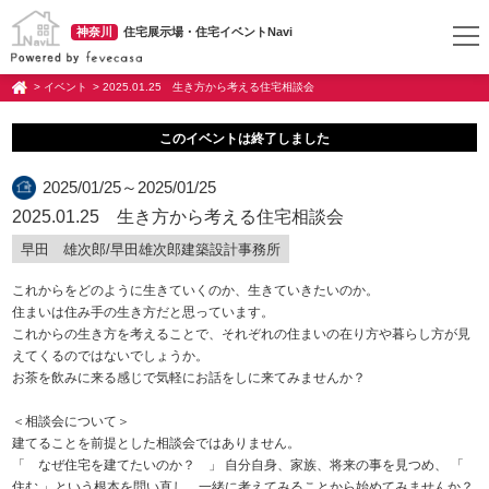
神奈川
住宅展示場・住宅イベントNavi
> イベント
> 2025.01.25 生き方から考える住宅相談会
このイベントは終了しました
2025/01/25～2025/01/25
2025.01.25 生き方から考える住宅相談会
早田 雄次郎/早田雄次郎建築設計事務所
これからをどのように生きていくのか、生きていきたいのか。
住まいは住み手の生き方だと思っています。
これからの生き方を考えることで、それぞれの住まいの在り方や暮らし方が見
えてくるのではないでしょうか。
お茶を飲みに来る感じで気軽にお話をしに来てみませんか？
＜相談会について＞
建てることを前提とした相談会ではありません。
「 なぜ住宅を建てたいのか？ 」 自分自身、家族、将来の事を見つめ、 「
住む 」という根本を問い直し、一緒に考えてみることから始めてみませんか？