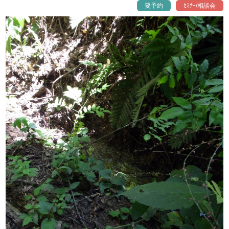
要予約
ｾﾐﾅｰ/相談会