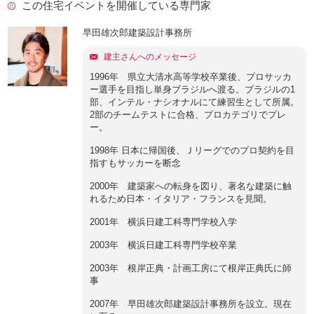
この住宅イベントを開催している専門家
早田雄次郎建築設計事務所
建主さんへのメッセージ
1996年 県立大清水高等学校卒業後、プロサッカ
ー選手を目指し単身ブラジルへ渡る。ブラジルの1
部、インテル・ナシオナルにて練習生として所属。
2部のチームテストに合格、プロカテゴリでプレ
ー。
1998年 日本に帰国後、Ｊリーグでのプロ契約を目
指すもサッカーを断念
2000年 建築家への転身を図り、著名な建築に触
れるため日本・イタリア・フランスを見聞。
2001年 横浜日建工科専門学校入学
2003年 横浜日建工科専門学校卒業
2003年 根岸正典・計画工房にて根岸正典氏に師
事
2007年 早田雄次郎建築設計事務所を設立。現在