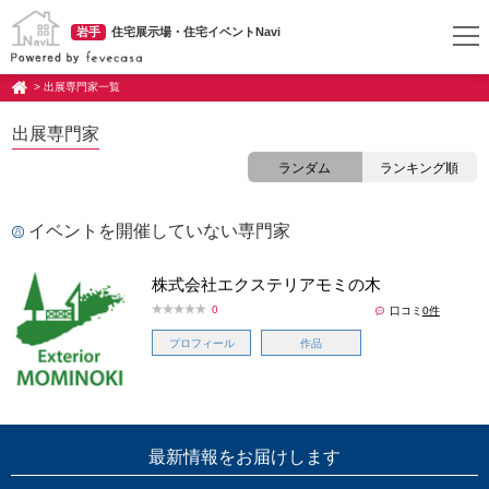
岩手
住宅展示場・住宅イベントNavi
> 出展専門家一覧
出展専門家
ランダム
ランキング順
イベントを開催していない専門家
株式会社エクステリアモミの木
0
口コミ
0件
プロフィール
作品
最新情報をお届けします