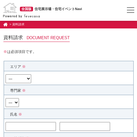
全国版
住宅展示場・住宅イベントNavi
> 資料請求
資料請求
DOCUMENT REQUEST
※
は必須項目です。
エリア
※
専門家
※
氏名
※