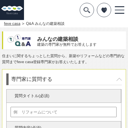
デザインを探す
暮らし方
feve casa
Q&A みんなの建築相談
素材
みんなの建築相談
建築の専門家が無料でお答えします
住宅一覧
住まいに関するちょっとした質問から、新築やリフォームなどの専門的な
質問までfeve casa登録専門家がお答えいたします。
知識を得る
まめ知識
専門家に質問する
Q&A
質問タイトル(必須)
専門家を
質問内容(必須)
カテゴリー(必須)