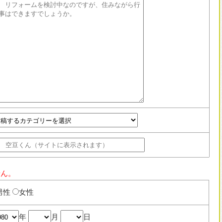
せん。
男性
女性
年
月
日