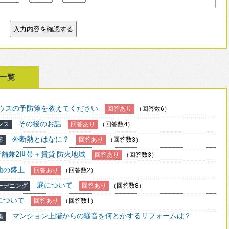
一覧
ウスの予防策を教えてください
回答あり
（回答数6）
その後のお話
ンス
回答あり
（回答数4）
外断熱とはなに？
築
回答あり
（回答数3）
店舗兼2世帯＋賃貸 防火地域
回答あり
（回答数3）
地の盛土
回答あり
（回答数2）
庭について
ーデニング
回答あり
（回答数8）
について
回答あり
（回答数1）
マンション上階からの騒音を何とかするリフォームは？
築