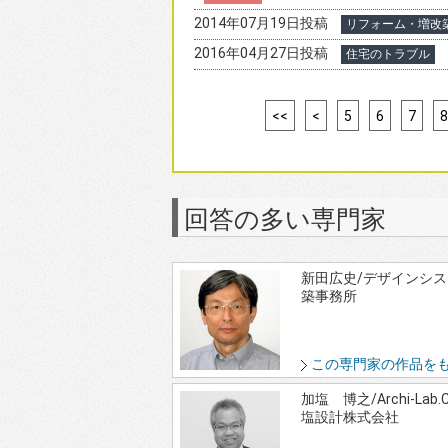
2014年07月19日投稿
リフォーム・増改
2016年04月27日投稿
住宅のトラブル
<<
<
5
6
7
8
回答の多い専門家
新田広史/デザインシ
築事務所
この専門家の作品を
加塩 博之/Archi-Lab
塩設計株式会社