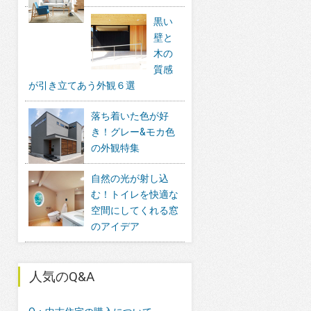
黒い
壁と
木の
質感
が引き立てあう外観６選
落ち着いた色が好
き！グレー&モカ色
の外観特集
自然の光が射し込
む！トイレを快適な
空間にしてくれる窓
のアイデア
人気のQ&A