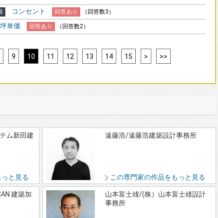
コンセント
築
回答あり
（回答数3）
坪単価
回答あり
（回答数2）
9
10
11
12
13
14
15
>
>>
ステム新田建
遠藤浩/遠藤浩建築設計事務所
もっと見る
この専門家の作品をもっと見る
.CAN 建築加
山本富士雄/(株）山本富士雄設計
事務所