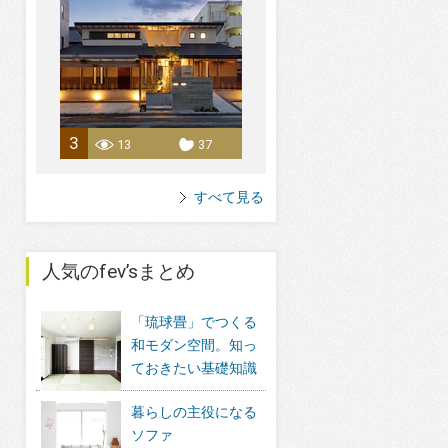
3
13
37
すべて見る
人気のfev’sまとめ
「琉球畳」でつくる
和モダン空間。知っ
ておきたい基礎知識
暮らしの主役になる
ソファ