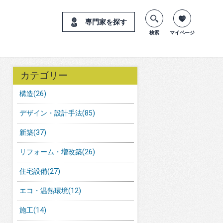
専門家を探す
検索
マイページ
カテゴリー
構造
(26)
デザイン・設計手法
(85)
新築
(37)
リフォーム・増改築
(26)
住宅設備
(27)
エコ・温熱環境
(12)
施工
(14)