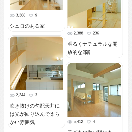
きても便利な長い玄関
2,455
1
土間
家を建てた記念に一緒
に成長していくシンボ
ルツリー
2,841
2
ハンモックが楽しい子
ども部屋
5,219
2
シュロの木が南国ムー
ド漂うエントランス
7,043
2
1階テラスに繋がるガレ