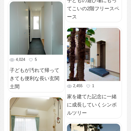
ージの上は2階のベラン
3,585
4
ダ
様々な壁面にハイサイ
ド窓を設けて屋外にい
るような開放感