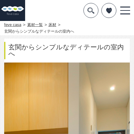
デザインを探す
暮らし方
feve casa
素材一覧
床材
玄関からシンプルなディテールの室内へ
素材
玄関からシンプルなディテールの室内
住宅一覧
へ
知識を得る
まめ知識
Q&A
専門家を