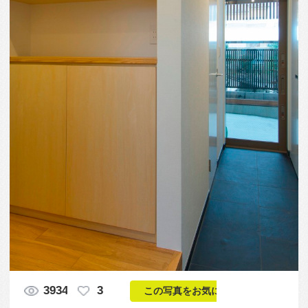
3934
3
この写真をお気に入りに入れる
この写真「玄関からシンプルなディテールの室内
へ」はfeve casa の参加建築家「磯村 一司・政本 邦
彦/株式会社ギルド・デザイン一級建築士事務所」が
設計した「シュロのある家」写真です。「スマート,
ナチュラル」に関連する写真です。「床材 」カテゴ
リーに投稿されています。
この写真の専門家