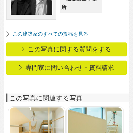
2,388
236
明るくナチュラルな開
放的な2階
2,344
3
吹き抜けの勾配天井に
は光が回り込んで柔ら
5,412
4
かい雰囲気
子どもの遊び場にもっ
てこいの2階フリースペ
ース
4,024
5
子どもが汚れて帰って