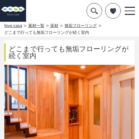
デザインを探す
暮らし方
feve casa
素材一覧
床材
無垢フローリング
どこまで行っても無垢フローリングが続く室内
素材
どこまで行っても無垢フローリングが
住宅一覧
続く室内
知識を得る
まめ知識
Q&A
専門家を
3777
1
この写真をお気に入りに入れる