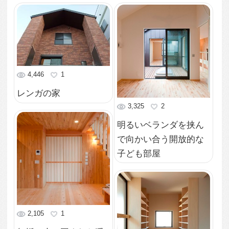
収納抜群のコンパクト
な書斎
2,609
1
仕切りを外せば部屋の
奥まで差し込む光
2,516
123
テラスに向けて大きな
窓を設けて開放的な空
間に
4,229
1
来客時にはさっと隠せ
る仕切り戸のついたキ
ッチン
3,905
1