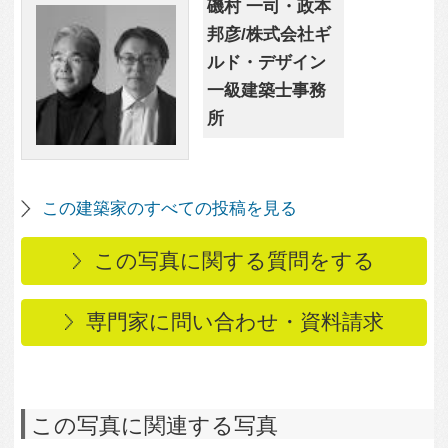
この写真に関連する写真
4,446
1
レンガの家
3,325
2
明るいベランダを挟ん
で向かい合う開放的な
子ども部屋
2,105
1
無垢の木に囲まれた暖
かな雰囲気の室内
3,128
2