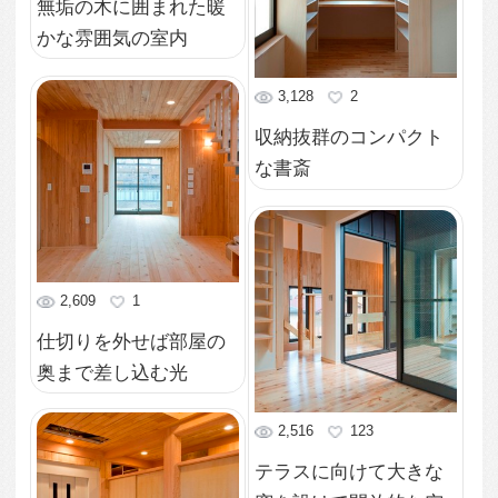
無垢の踏み板が気持ち
いい階段
3,663
1
無機質ななりがちなキ
ッチンもナチュラルな
木目で柔らかな印象に
3,649
1
切り妻屋根を活かした
ロフトスペース