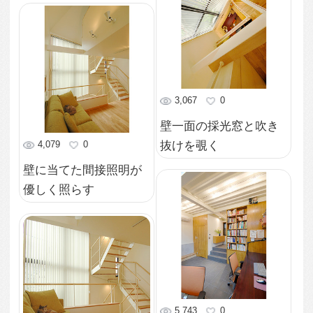
4,046
0
角地を利用したL字型机
3,673
1
家具の色彩が映えるシ
ンプルなリビング
3,845
0
ディスプレイが迎える
玄関ホール
3,540
0
ブラインドを通してス
リット状の光が差し込
む室内
2,567
0