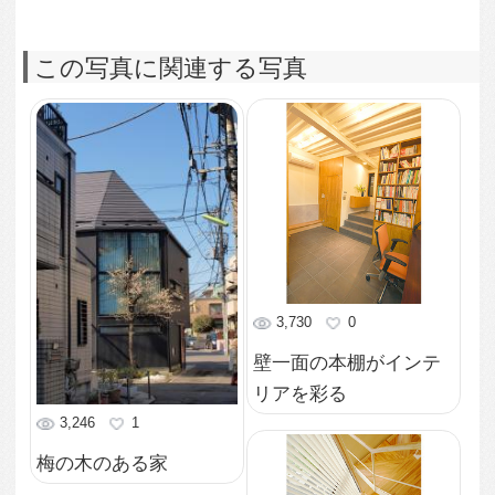
3,067
0
壁一面の採光窓と吹き
抜けを覗く
4,079
0
壁に当てた間接照明が
優しく照らす
5,743
0
天井高を抑えた玄関か
ら入った書斎
3,478
0
吹き抜けの光が注ぐ開
放的なリビング