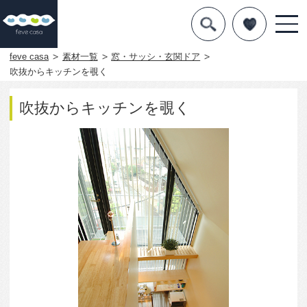
デザインを探す
暮らし方
feve casa
素材一覧
窓・サッシ・玄関ドア
吹抜からキッチンを覗く
素材
吹抜からキッチンを覗く
住宅一覧
知識を得る
まめ知識
Q&A
専門家を
3632
0
この写真をお気に入りに入れる