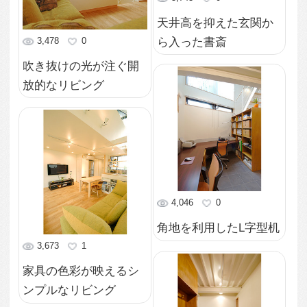
カウンターキッチンか
らの眺め
3,728
3
L字型に配置されたワー
クスペース
3,531
0
ダウンライトで優しい
光が照らす室内