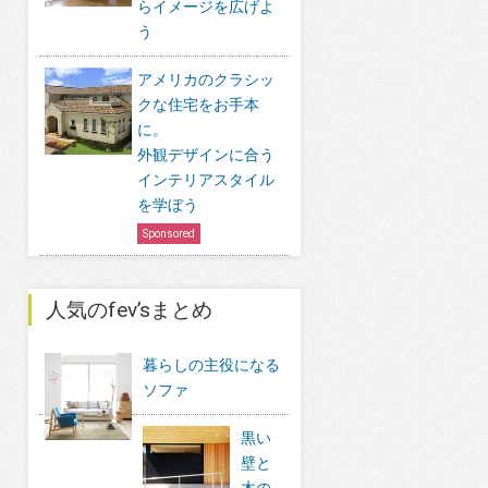
らイメージを広げよ
う
アメリカのクラシッ
クな住宅をお手本
に。
外観デザインに合う
インテリアスタイル
を学ぼう
Sponsored
人気のfev’sまとめ
暮らしの主役になる
ソファ
黒い
壁と
木の