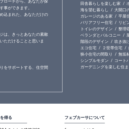
プローチから、あなたが探
田舎暮らしを楽しむ家
す事ができます。
海を望む暮らし
大開口
め込まれた、あなただけの
ガレージのある家
平屋
バリアフリー住宅
リビ
トイレのデザイン
整理
ジは、きっとあなたの素敵
ベランダとバルコニー
いただけることと思いま
階段のデザイン
吹き抜
エコ住宅
２世帯住宅
狭小住宅の間取り
無垢
シンプルモダン
コート
ガーデニングを楽しむ住ま
りをサポートする、住空間
を得る
フェブカーサについて