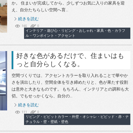
か。 住まいが完成してから、少しずつお気に入りの家具を迎
え、自分たちらしい空間へ育...
続きを読む
165
0
インテリア・遊び心・リビング・おしゃれ・家具・色・カラフ
ル・ワンポイント・アクセント
好きな色があるだけで、住まいはも
っと自分らしくなる。
空間づくりでは、アクセントカラーを取り入れることで華やか
さを演出したり、空間全体を引き締めたりと、色が果たす役割
は意外と大きなものです。 もちろん、インテリアとの調和も大
切。でもせっかくなら、自分の...
続きを読む
111
0
リビング・ビビットカラー・外壁・オシャレ・ビビッド・赤・ナ
チュラル・壁・壁紙・壁色