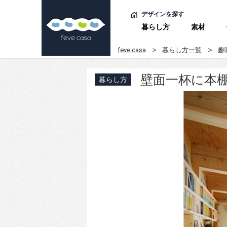
デザインを探す
暮らし方
素材
feve casa
暮らし方一覧
趣
壁面一杯に本
暮らし方