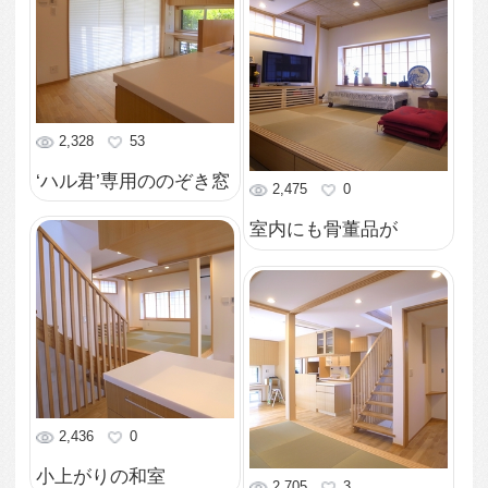
3,837
2
しむ
ドライエリアの茶庭
7,788
6
4,508
1
ドライエリアを楽しむ
２階階段ホール