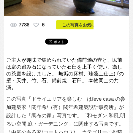
ご主人が趣味で集められていた備前焼の壺と、以前
は庭の踏み石になっていた石臼を上手く使い、癒し
の茶庭を設けました。 無垢の床材、珪藻土仕上げの
壁・天井、竹、石、備前焼、石臼。 本物同士の共
演。
この写真「ドライエリアを楽しむ」はfeve casa の参
加建築家「関年希/（有）関年希建築設計事務所」が
設計した「調布の家」写真です。「和モダン,和風,明
るい空間,庭・ガーデニング」に関連する写真です。
「中庭のある家(コートハウス) 」カテゴリーに投稿
されています。
この写真の専門家
関年希/（有）関
年希建築設計事
務所
この建築家のすべての投稿を見る