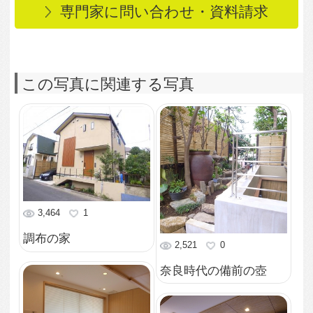
2,328
53
‘ハル君’専用ののぞき窓
2,475
0
室内にも骨董品が
2,436
0
小上がりの和室
2,705
3
12.84坪の空間
4,444
3
お風呂からの茶庭を楽