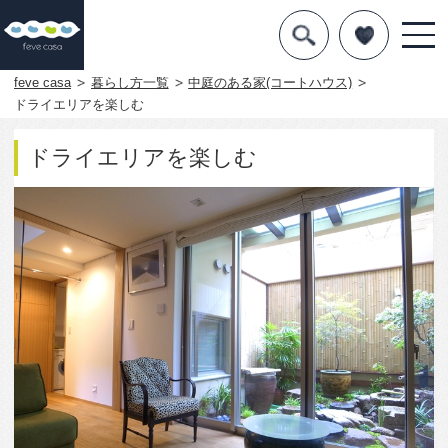
デザインを探す
暮らし方
feve casa
暮らし方一覧
中庭のある家(コートハウス)
ドライエリアを楽しむ
素材
ドライエリアを楽しむ
住宅一覧
知識を得る
まめ知識
Q&A
専門家を
7788
6
この写真をお気に入りに入れる