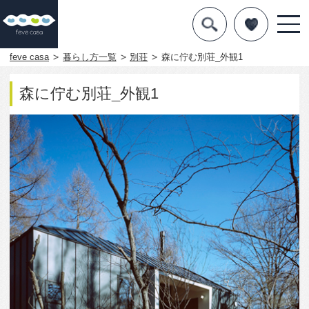
デザインを探す
暮らし方
feve casa
暮らし方一覧
別荘
森に佇む別荘_外観1
素材
森に佇む別荘_外観1
住宅一覧
知識を得る
まめ知識
Q&A
専門家を