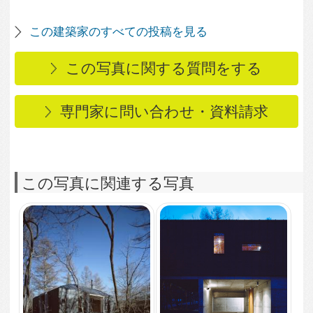
4,257
1
ーチ
K-Villa / 北軽井沢の別
荘
2,992
1
リビング夕景
4,391
3
和室兼ゲストルーム
2,617
1
素材を統一したキッチ
3,183
2
ン
造り付けの書斎コーナ