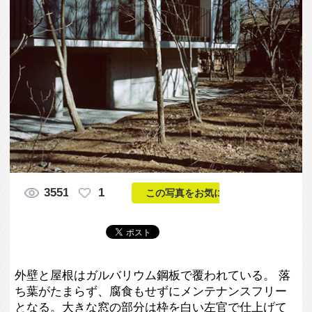
3551
1
この写真をお気に入りに入れる
外壁と屋根はガルバリウム鋼板で覆われている。 落
ち葉がたまらず、腐食もせずにメンテナンスフリー
となる。大きな窓の部分は枠を白い左官で仕上げて
いる。 Photo Copyright nacasa and partners inc.
この写真「森に佇む別荘_外観1」はfeve casa の参加
建築家「森吉直剛/一級建築士事務所 森吉直剛アト
リエ」が設計した「K-Villa / 北軽井沢の別荘」写真で
す。「モダン,リゾート,黒系」に関連する写真です。
「別荘 」カテゴリーに投稿されています。
この写真の専門家
森吉直剛/一級建
築士事務所 森
吉直剛アトリエ