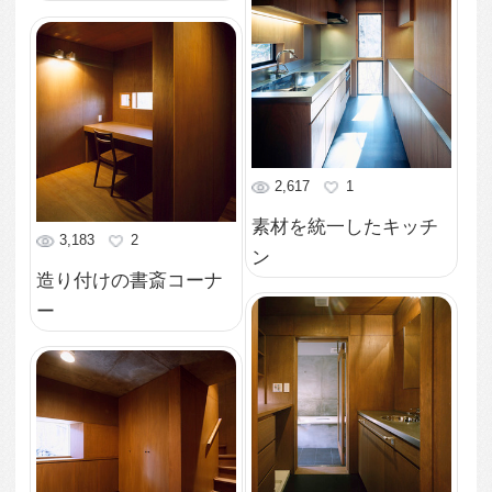
2,962
0
色んな方向の風景を眺
められるリビング1
3,971
0
森に佇む別荘_外観3
2,914
1
森に佇む別荘_外観2
3,551
1
森に佇む別荘_外観1