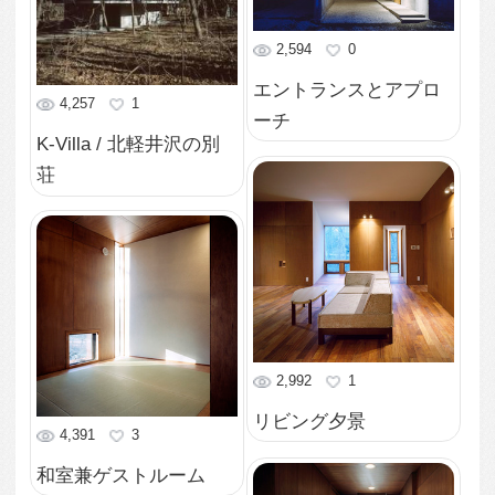
ー
3,561
0
洗面所と浴室
14,627
0
ラワン合板でつくった
エントランス
6,428
2
色んな方向の風景を眺
められるリビング3
3,239
1
色んな方向の風景を眺
められるリビング2