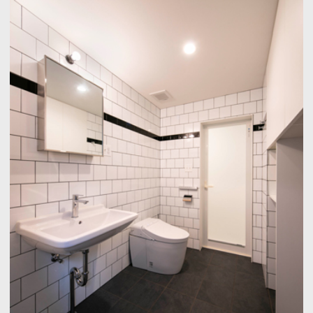
それゆえ、トイレ空間に余裕が生まれるでしょ
う。
奥行きに余裕ができることでトイレをゆったり
と作ることが可能です。
最後に、バリアフリー対応にする場合は、幅
120cm×
奥行き
160cm
以上を要します。
坪数にすると約
0.75
坪となります。
一般的なトイレの
2
倍近い空間を設けて、介助
スペースを確保しましょう。
＊トイレの便器の寸法について