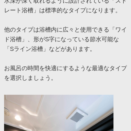
HOPEs
コラム 一覧へ
written by 清野 廣道/(株)ホープス