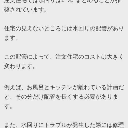
置するなどの工夫が必要でしょう。
2
、水回りを
1
階と
2
階どちらかに統一する
こと
リビングなどを
2
階に設置した場合は、比較的
周囲の住民の目を気にすることなく過ごせるメ
リットがあります。
リビングと一緒に水回りも
2
階に設置したいと
お考えの方もいらっしゃるでしょう。
特に洗濯物は
2
階で洗濯した直後に、ベランダ
に干せるのが嬉しいですよね。
しかし、水回りを
2
階に設置すると、排水管を
縦に設置する必要があります。それゆえ、水漏