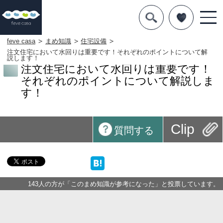
デザインを探す
暮らし方
feve casa
まめ知識
住宅設備
注文住宅において水回りは重要です！それぞれのポイントについて解
説します！
素材
注文住宅において水回りは重要です！
それぞれのポイントについて解説しま
住宅一覧
す！
知識を得る
Clip
質問する
まめ知識
Q&A
専門家を
143人の方が「このまめ知識が参考になった」と投票しています。