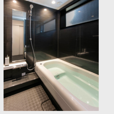
このまめ知識は参考になりましたか？
は い
いいえ
関連まめ知識
床暖房について
0
床暖房を選ぶとき今や......
キッチンをリノベーション〜
セパレートキッチン〜
0
キッチンにはい......
シーリングライトの選び方
0
陽が落ちて、部屋に自......
キッチンをリノベーション〜
オープンキッチン〜
0