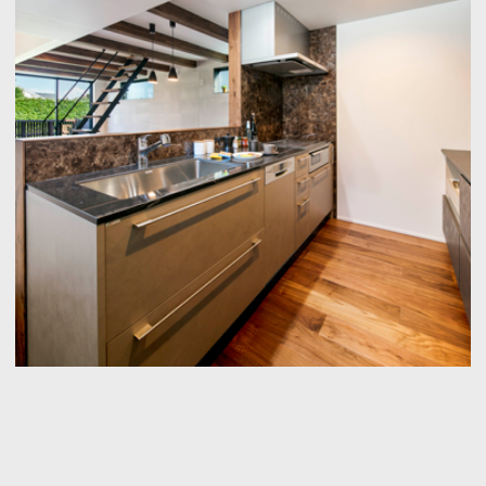
知識を得る
専門家Q&A みんなの
まめ知識
建築相談
フェブカーサについて
feve casaとは？
専門家の方へ
よくある質問
専門家ログイン
運営会社
OurVision
運営会社
お問い合わせ
サイトマップ
利用規約
個人情報保護方針
登録規約