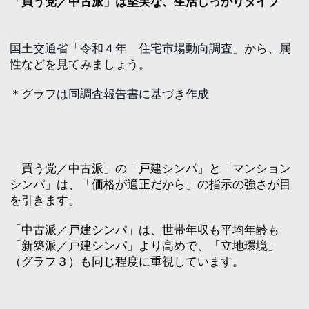
「買う党／中古派」の「戸建シンパ」と「マンション
シンパ」は、「価格が適正だから」の指示の強さが目
を引きます。
「中古派／戸建シンパ」は、世帯年収も平均年齢も
「新築派／戸建シンパ」より高めで、「立地環境」
（グラフ３）も同じ程度に重視しています。
世帯年収（グラフ２）と年収倍率（グラフ5）で、志向
がはっきりしました。
世帯年収では必ずしも「新築派」が高収入というわけ
ではないのですが、購入価格に対する年収倍率を見る
と「中古派」の倍率の低さが目を引きます。
「中古派」のメンバーは、マイホームの夢と言うよ
り、家計を圧迫しない予算や条件を重視する、堅実な
生活志向のようです。