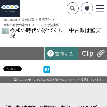
デザインを探す
暮らし方
feve casa
まめ知識
住宅設計
令和の時代の家づくり 中古派は堅実派
令和の時代の家づくり 中古派は堅実
素材
派
住宅一覧
Clip
知識を得る
質問する
まめ知識
Q&A
124人の方が「このまめ知識が参考になった」と投票しています。
専門家を
「買う党／中古派」は堅実な、生活しっかりタイプ
国土交通省「令和４年 住宅市場動向調査」から、属
性などを見てみましょう。
＊グラフは同調査報告書に基づき作成