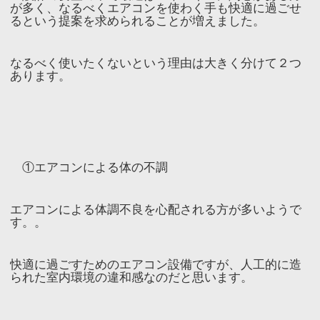
①エアコンによる体の不調
エアコンによる体調不良を心配される方が多いようで
す。。
快適に過ごすためのエアコン設備ですが、人工的に造
られた室内環境の違和感なのだと思います。
単純に電気代の節約です。
②
エネルギーシフトの真っただ中で生活している私たち
です。エネルギー消費に無関心でいられるわけはあり
ません。
だったらこの際「エアコン無しで」と考えるのもよく
わかります。