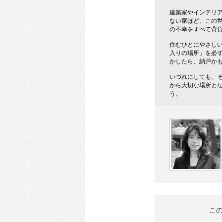
建築家やインテリ
ない家ほど、この
の不幸をすべて背
住むひとにやさし
入りの場所」を必
かしたら、納戸か
いづれにしても、
から大切な場所と
う。
こ