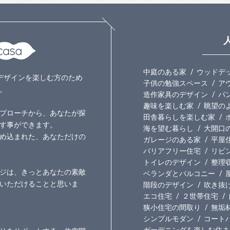
中庭のある家
ウッドデ
いのデザインを楽しむ方のため
子供の勉強スペース
ア
。
造作家具のデザイン
パ
趣味を楽しむ家
眺望の
プローチから、あなたが探
田舎暮らしを楽しむ家
す事ができます。
海を望む暮らし
大開口
め込まれた、あなただけの
ガレージのある家
平屋
バリアフリー住宅
リビ
トイレのデザイン
整理
ジは、きっとあなたの素敵
ベランダとバルコニー
いただけることと思いま
階段のデザイン
吹き抜
エコ住宅
２世帯住宅
狭小住宅の間取り
無垢
シンプルモダン
コート