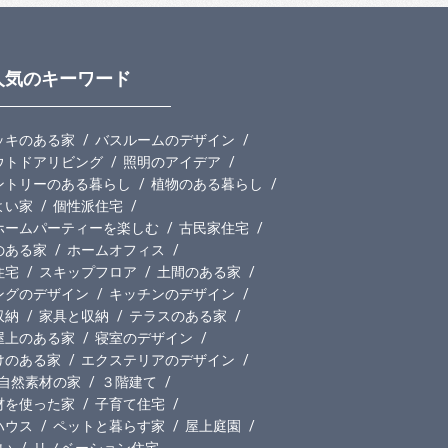
人気のキーワード
ッキのある家
バスルームのデザイン
ウトドアリビング
照明のアイデア
ントリーのある暮らし
植物のある暮らし
よい家
個性派住宅
ホームパーティーを楽しむ
古民家住宅
のある家
ホームオフィス
住宅
スキップフロア
土間のある家
ングのデザイン
キッチンのデザイン
収納
家具と収納
テラスのある家
屋上のある家
寝室のデザイン
けのある家
エクステリアのデザイン
自然素材の家
３階建て
材を使った家
子育て住宅
ハウス
ペットと暮らす家
屋上庭園