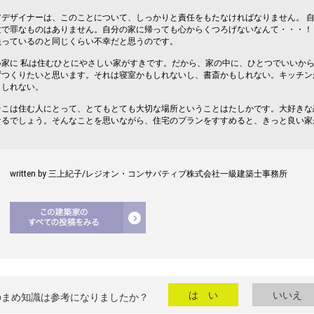
アデザイナーは、このことについて、しっかりと責任をもたなければなりません。 
世で罪なものはありません。自分の家に帰っても心からくつろげないなんて・・・！
負っているのと同じくらい不幸だと思うのです。
い家に 私は住むひとにやさしい家がすきです。だから、家の中に、ひとつでいいか
ずつくりたいと思います。それは寝室かもしれないし、書斎かもしれない。キッチン
もしれない。
そこは住む人にとって、とてもとても大切な場所ということはたしかです。大好きな
なるでしょう。そんなことを思いながら、住宅のプランをすすめると、きっと良い家
written by 三上紀子/レジオン・コンサバティブ株式会社一級建築士事務所
は い
いいえ
のまめ知識は参考になりましたか？