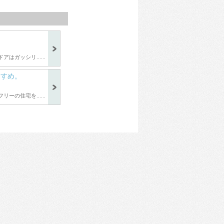
はガッシリ......
すすめ。
リーの住宅を......