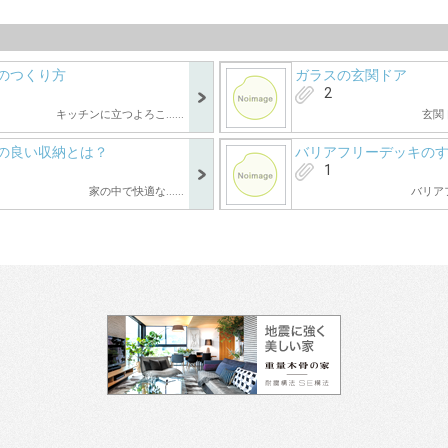
のつくり方
ガラスの玄関ドア
2
キッチンに立つよろこ......
玄関ドア
の良い収納とは？
バリアフリーデッキの
1
家の中で快適な......
バリアフ