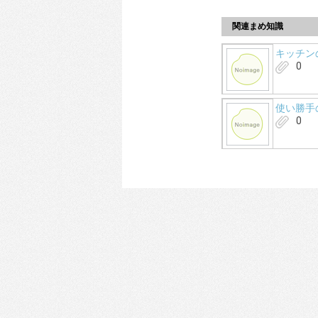
関連まめ知識
キッチン
0
使い勝手
0