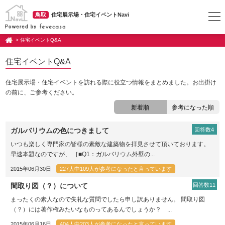
鳥取
住宅展示場・住宅イベントNavi
> 住宅イベントQ&A
住宅イベントQ&A
住宅展示場・住宅イベントを訪れる際に役立つ情報をまとめました。お出掛け
の前に、ご参考ください。
新着順
参考になった順
ガルバリウムの色につきまして
回答数4
いつも楽しく専門家の皆様の素敵な建築物を拝見させて頂いております。
早速本題なのですが、 ［■Q1：ガルバリウム外壁の...
2015年06月30日
227人中109人が参考になったと言っています
間取り図（？）について
回答数11
まったくの素人なので失礼な質問でしたら申し訳ありません。 間取り図
（？）には著作権みたいなものってあるんでしょうか？ ...
2015年06月16日
404人中203人が参考になったと言っています