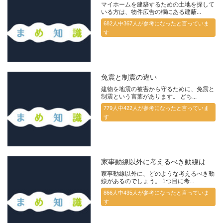
マイホームを建築するための土地を探して
いる方は、物件広告の欄にある建蔽...
682人中367人が参考になったと言っていま
す
免震と制震の違い
建物を地震の被害から守るために、免震と
制震という言葉があります。 どち...
779人中422人が参考になったと言っていま
す
家事動線以外に考えるべき動線は
家事動線以外に、どのような考えるべき動
線があるのでしょう。 1つ目に考...
866人中435人が参考になったと言っていま
す