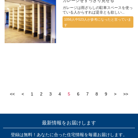
ガレージをすっきり見せる
ガレージは雨ざらしの駐車スペースを使っ
ている人からすれば是非とも欲しい...
1056人中523人が参考になったと言っていま
す
<<
<
1
2
3
4
5
6
7
8
9
>
>>
最新情報をお届けします
登録は無料！あなたに合った住宅情報を毎週お届けします。