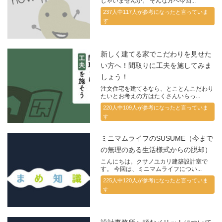
しゃいませんか。 そんな方へ今回...
237人中117人が参考になったと言っていま
す
新しく建てる家でこだわりを見せた
い方へ！間取りに工夫を施してみま
しょう！
注文住宅を建てるなら、とことんこだわり
たいとお考えの方はたくさんいらっ...
220人中109人が参考になったと言っていま
す
ミニマムライフのSUSUME（今まで
の無理のある生活様式からの脱却）
こんにちは。クサノユカリ建築設計室で
す。 今回は、ミニマムライフについ...
225人中120人が参考になったと言っていま
す