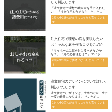
しく解説します！
「注文住宅で理想の我が家を手に入れた
い」 「注文住宅を作るなら、とこと...
243人中119人が参考になったと言っていま
す
注文住宅で理想の庭を実現したい！
おしゃれな庭を作るコツをご紹介！
「マイホームに庭を付けるべきなのか
な？」 「庭の必要性とは？」 マイホ...
280人中130人が参考になったと言っていま
す
注文住宅のデザインについて詳しく
解説いたします！
注文住宅のデザインは、大半の方が一生に
一度の経験になります。 そのため...
214人中107人が参考になったと言っていま
す