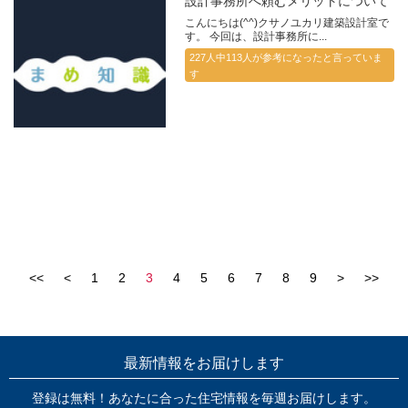
設計事務所へ頼むメリットについて
こんにちは(^^)クサノユカリ建築設計室で
す。 今回は、設計事務所に...
227人中113人が参考になったと言っていま
す
<<
<
1
2
3
4
5
6
7
8
9
>
>>
最新情報をお届けします
登録は無料！あなたに合った住宅情報を毎週お届けします。