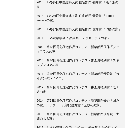
2013 JIA
第
5
回中国建築大賞 住宅部門 優秀賞 「段々畑の
家」
2014 JIA
第
6
回中国建築大賞 住宅部門 優秀賞 「
Indoor
terrace
の家」
2015 JIA
第
7
回中国建築大賞 住宅部門 優秀賞 「凹みの家」
2011
日本建築学会 作品選集「デッキテラスの家」
2009
第
13
回電化住宅作品コンテスト新築部門佳作「デッ
キテラスの家」
2010
第
14
回電化住宅作品コンテスト審査員特別賞「スキ
ップフロアの家」
2011 第
15
回電化住宅作品コンテスト新築部門優秀賞「カ
イダンダンノイエ」
2012
第
16
回電化住宅作品コンテスト審査員特別賞「段々
畑の家」
2014
第
18
回電化住宅作品コンテスト新築部門優秀「凹み
の家」、リフォーム部門優秀賞「玉砂利の家」
2015
第
19
回電化住宅作品コンテスト新築部門優秀賞「土
間のある家」
2011
しまね建築・住宅コンクール 優秀賞「カイダンダン