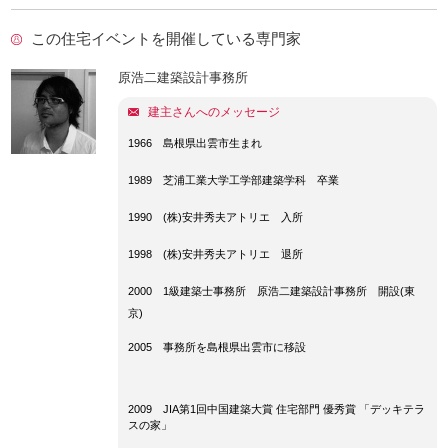
この住宅イベントを開催している専門家
原浩二建築設計事務所
建主さんへのメッセージ
1966
島根県出雲市生まれ
1989 芝浦工業大学工学部建築学科 卒業
1990 (株)安井秀夫アトリエ 入所
1998 (株)安井秀夫アトリエ 退所
2000 1級建築士事務所 原浩二建築設計事務所 開設(東
京)
2005 事務所を島根県出雲市に移設
2009 JIA
第
1
回中国建築大賞 住宅部門 優秀賞 「デッキテラ
スの家」