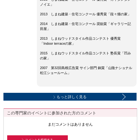
ノイエ」
2013
しまね建築・住宅コンクール 優秀賞「段々畑の家」
2014
しまね建築・住宅コンクール 奨励賞「ギャラリー記
田屋」
2013
しまねウッドスタイル作品コンテスト 優秀賞
「
Indoor terrace
の家」
2015
しまねウッドスタイル作品コンテスト 塾長賞「凹み
の家」
2007
第
32
回島根広告賞 サイン部門 銅賞「山陰ナショナル
松江ショールーム」
もっと詳しく見る
この専門家のイベントに参加された方のコメント
まだコメントはありません
コメントを投稿する