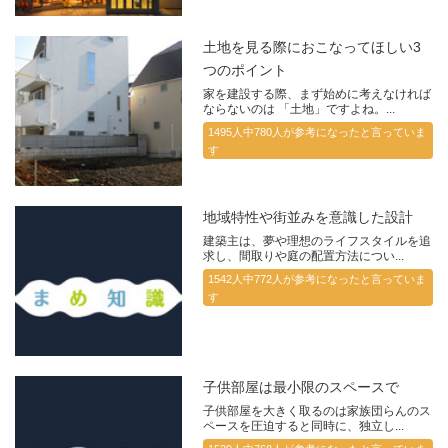
土地を見る際におこなってほしい3
つのポイント
家を建設する際、まず始めに考えなければ
ならないのは 「土地」ですよね。...
1495人中780人が参考になったと言っていま
す
地域特性や街並みを意識した設計
建築主は、夢や理想のライフスタイルを追
求し、間取りや庭の配置方法につい...
1542人中772人が参考になったと言っていま
す
子供部屋は最小限のスペースで
子供部屋を大きく取るのは家族団らんのス
ペースを圧迫すると同時に、独立し...