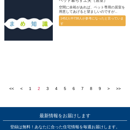
ペット暮らす工夫（居室）
空間に余裕があれば、ペット専用の居室を
用意してあげると望ましいのですが...
1452人中738人が参考になったと言っていま
す
<<
<
1
2
3
4
5
6
7
8
9
>
>>
最新情報をお届けします
登録は無料！あなたに合った住宅情報を毎週お届けします。