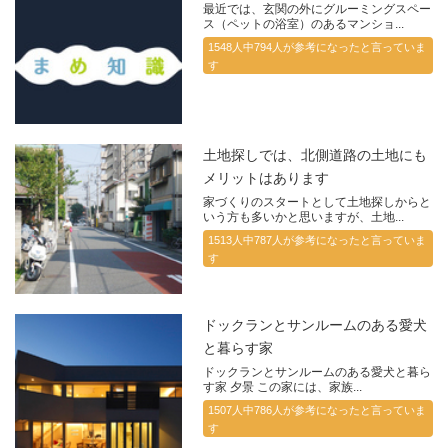
最近では、玄関の外にグルーミングスペー
ス（ペットの浴室）のあるマンショ...
1548人中794人が参考になったと言っていま
す
土地探しでは、北側道路の土地にも
メリットはあります
家づくりのスタートとして土地探しからと
いう方も多いかと思いますが、土地...
1513人中787人が参考になったと言っていま
す
ドックランとサンルームのある愛犬
と暮らす家
ドックランとサンルームのある愛犬と暮ら
す家 夕景 この家には、家族...
1507人中786人が参考になったと言っていま
す