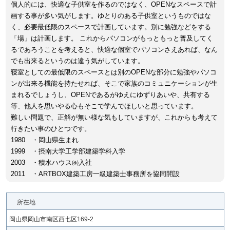
個人的には、快適な子供室を作るのではなく、OPENなスペースで計
画する事が多い気がします。ゆとりのある子供室というものではな
く、必要最低限のスペースで計画しています。別に勉強などをする
「場」は計画します。 これからパソコンがもっともっと普及してく
るであろうことを考えると、快適な個室でパソコンさえあれば、なん
でも出来るというのは違う気がしています。
寝室としての最低限のスペースとは別のOPENな部分に勉強やパソコ
ンが出来る機能を持たせれば、そこで家族のコミュニケーションが生
まれるでしょうし、OPENであるがゆえにゆずりあいや、共有する
等、他人を思いやる心もそこで学んでほしいと思っています。
難しい問題で、正解が無い様な気もしていますが、これからも考えて
行きたい事のひとつです。
1980 ・岡山県生まれ
1999 ・摂南大学工学部建築学科入学
2003 ・積水ハウス㈱入社
2011 ・ARTBOX建築工房一級建築士事務所を協同開設
所在地
岡山県岡山市南区西七区169-2