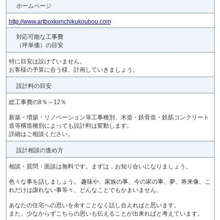
ホームページ
http://www.artboxkenchikukoubou.com
対応可能な工事費
（坪単価）の目安
特に目安は設けていません。
お客様の予算に合う様、計画していきましょう。
設計料の目安
総工事費の8％～12％
新築・増築・リノベーション等工事種別、木造・鉄骨造・鉄筋コンクリート
造等構造種別によっても設計料は変動します。
詳細はご相談ください。
設計相談の進め方
相談・質問・面談は無料です。まずは，お知り合いになりましょう。
色々な事を話しましょう。 趣味や、家族の事、今の家の事、夢、将来像、こ
れだけは譲れない事等々、どんなことでもかまいません。
あなたの住宅への思いを余すことなく話し合えればと思います。
また、少なからずこちらの思いも伝えることが出来ればと考えています。