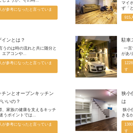
しょうが、その時...
マイ
ず「ど
07人が参考になったと言っていま
91
ザインとは？
駐車
うのは時の流れと共に随分と
一言
エアコンや...
があり
25人が参考になったと言っていま
12
す
ッチンとオープンキッチン
狭小
がいいの？
は
際、家族の健康を支えるキッチ
狭小
迷うポイントでは...
きるか
52人が参考になったと言っていま
13
す