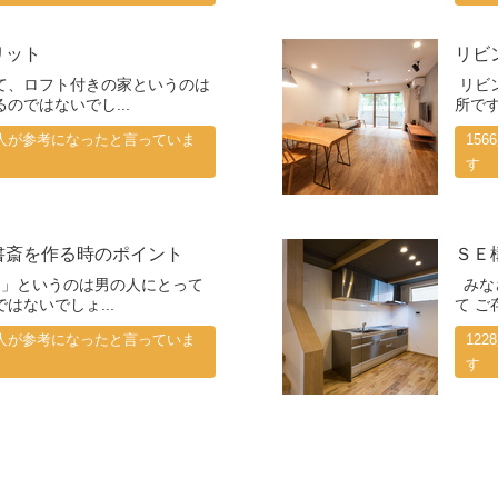
リット
リビ
て、ロフト付きの家というのは
リビ
のではないでし...
所です
98人が参考になったと言っていま
15
す
書斎を作る時のポイント
ＳＥ
」というのは男の人にとって
みな
はないでしょ...
て ご
87人が参考になったと言っていま
12
す