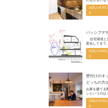
わる人もいるで
1425人中7
す
パッシブデ
住宅環境と言
変化してきて、
1528人中8
す
壁付けのキ
どっちの方
お家を建てる
ンというのは 
1268人中6
す