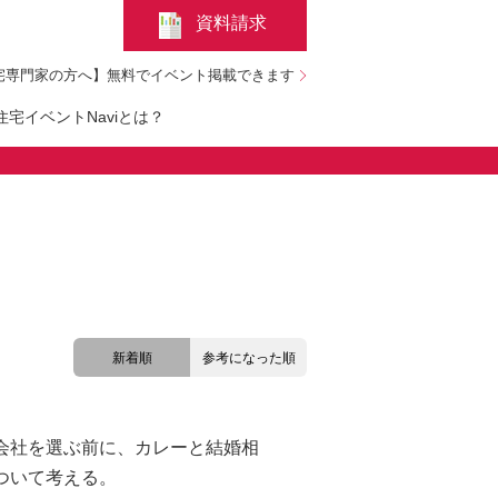
資料請求
宅専門家の方へ】無料でイベント掲載できます
宅イベントNaviとは？
新着順
参考になった順
会社を選ぶ前に、カレーと結婚相
ついて考える。