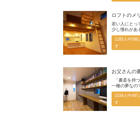
ロフトのメ
若い人にとっ
少し憧れがある
1185人中5
す
お父さんの
「書斎を持つ
一種の夢なので
1034人中4
す