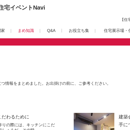
宅イベントNavi
【住
門家
まめ知識
Q&A
お役立ち集
住宅展示場・住
立つ情報をまとめました。お出掛けの前に、ご参考ください。
こだわるために
建築
手に
作りの際には、キッチンにこだ