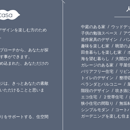
中庭のある家
ウッドデ
いのデザインを楽しむ方のため
子供の勉強スペース
ア
。
造作家具のデザイン
パ
趣味を楽しむ家
眺望の
プローチから、あなたが探
田舎暮らしを楽しむ家
す事ができます。
海を望む暮らし
大開口
め込まれた、あなただけの
ガレージのある家
平屋
バリアフリー住宅
リビ
トイレのデザイン
整理
ジは、きっとあなたの素敵
ベランダとバルコニー
いただけることと思いま
階段のデザイン
吹き抜
エコ住宅
２世帯住宅
狭小住宅の間取り
無垢
シンプルモダン
コート
ガーデニングを楽しむ住ま
りをサポートする、住空間