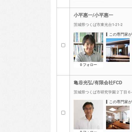
小平惠一/小平惠一
茨城県つくば市東光台1-21-2
この専門家が
0 フォロー
亀谷光弘/有限会社FCD
茨城県つくば市研究学園２丁目６
この専門家が