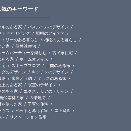
人気のキーワード
ッキのある家
バスルームのデザイン
ウトドアリビング
照明のアイデア
ントリーのある暮らし
植物のある暮らし
よい家
個性派住宅
ホームパーティーを楽しむ
古民家住宅
のある家
ホームオフィス
住宅
スキップフロア
土間のある家
ングのデザイン
キッチンのデザイン
収納
家具と収納
テラスのある家
屋上のある家
寝室のデザイン
けのある家
エクステリアのデザイン
自然素材の家
３階建て
材を使った家
子育て住宅
ハウス
ペットと暮らす家
屋上庭園
い
リノベーション住宅