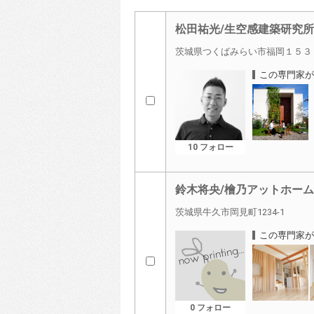
松田祐光/生空感建築研究所
茨城県つくばみらい市福岡１５３
この専門家が
10 フォロー
鈴木将央/檜乃アットホーム
茨城県牛久市岡見町1234-1
この専門家が
0 フォロー