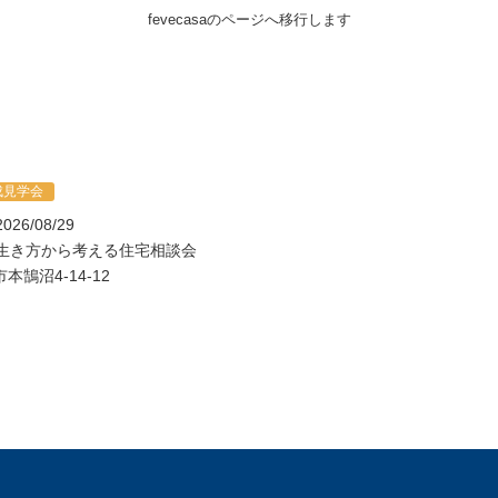
fevecasaのページへ移行します
成見学会
026/08/29
29 生き方から考える住宅相談会
鵠沼4-14-12