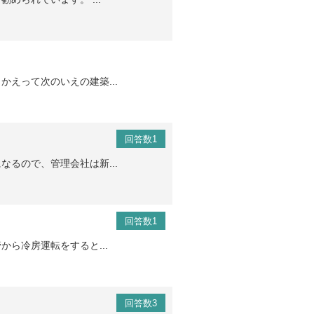
えって次のいえの建築...
回答数1
るので、管理会社は新...
回答数1
ら冷房運転をすると...
回答数3