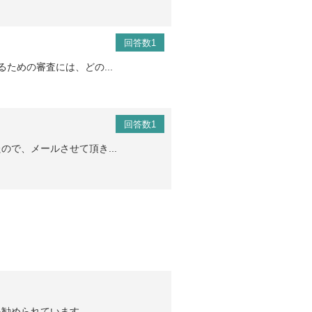
回答数1
ための審査には、どの...
回答数1
で、メールさせて頂き...
られています。 ...